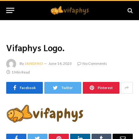
Vifaphys Logo.
By
JANDINO
June 14, 2023
No Comments
1 Min Read
Facebook
Twitter
Pinterest
Facebook
Twitter
Pinterest
LinkedIn
Tumblr
Email